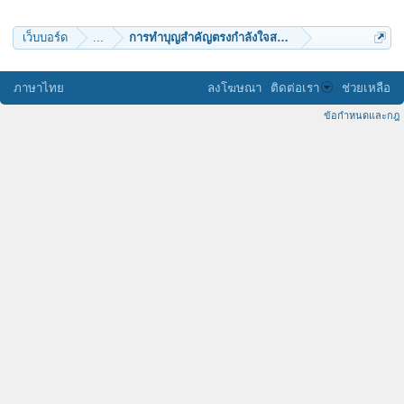
Attila 333
สุปราณี (ปู)
นะชาลีติ45
เว็บบอร์ด
...
การทำบุญสำคัญตรงกำลังใจสละออก
คนเมืองลุง
ธิดารัตน์
ตั้มศรีวิชัย
Peace in mind
ภาษาไทย
ลงโฆษณา
ติดต่อเรา
ช่วยเหลือ
นายเก๋อ
duangkamol
ข้อกำหนดและกฎ
Komodo
bhipattpon
Pongroch
A&J
Sirichut
ขอทางสงบ
bee1215
Mulinewa