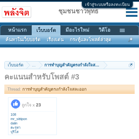
เข้าสู่ระบบหรือลงทะเบียน
ชุมชนชาวพุทธ
หน้าแรก
มีอะไรใหม่
วิดีโอ
เว็บบอร์ด
ค้นหาในเว็บบอร์ด
เรื่องเด่น
กระทู้และโพสต์ล่าสุด
เว็บบอร์ด
...
การทำบุญสำคัญตรงกำลังใจสละออก
คะแนนสำหรับโพสต์ #3
Thread:
การทำบุญสำคัญตรงกำลังใจสละออก
ถูกใจ x
23
108
mr_sittipon
dalin
คะรุทา
ปุริโส
monsy