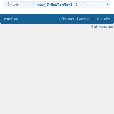
เว็บบอร์ด
...
เพลงคู่ สักขีแม่ปิง ชรินทร์ - จินตนา version sam & ด
ภาษาไทย
ลงโฆษณา
ติดต่อเรา
ช่วยเหลือ
ข้อกำหนดและกฎ