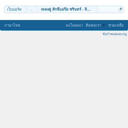
เว็บบอร์ด
...
เพลงคู่ สักขีแม่ปิง ชรินทร์ - จินตนา version sam & ด
ภาษาไทย
ลงโฆษณา
ติดต่อเรา
ช่วยเหลือ
ข้อกำหนดและกฎ