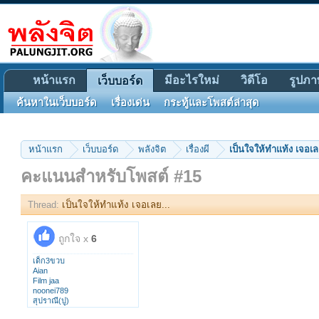
หน้าแรก
มีอะไรใหม่
วิดีโอ
รูปภา
เว็บบอร์ด
ค้นหาในเว็บบอร์ด
เรื่องเด่น
กระทู้และโพสต์ล่าสุด
หน้าแรก
เว็บบอร์ด
พลังจิต
เรื่องผี
เป็นใจให้ทำแท้ง เจอเล
คะแนนสำหรับโพสต์ #15
Thread:
เป็นใจให้ทำแท้ง เจอเลย...
ถูกใจ x
6
เด็ก3ขวบ
Aian
Film jaa
noonei789
สุปราณี(ปู)
beethayu