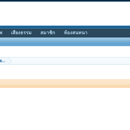
พ
เสียงธรรม
สมาชิก
ห้องสนทนา
ย...