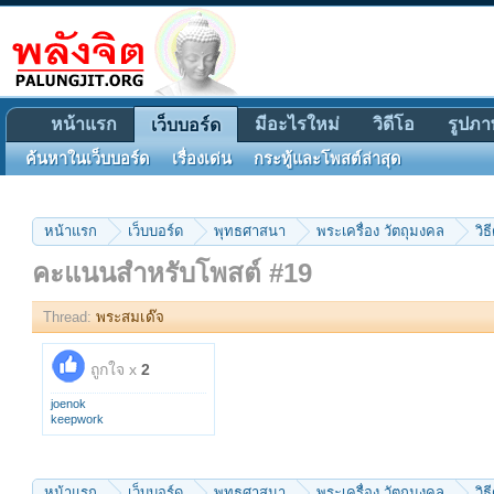
หน้าแรก
มีอะไรใหม่
วิดีโอ
รูปภา
เว็บบอร์ด
ค้นหาในเว็บบอร์ด
เรื่องเด่น
กระทู้และโพสต์ล่าสุด
หน้าแรก
เว็บบอร์ด
พุทธศาสนา
พระเครื่อง วัตถุมงคล
วิธ
คะแนนสำหรับโพสต์ #19
Thread:
พระสมเด๊จ
ถูกใจ x
2
joenok
keepwork
หน้าแรก
เว็บบอร์ด
พุทธศาสนา
พระเครื่อง วัตถุมงคล
วิธ