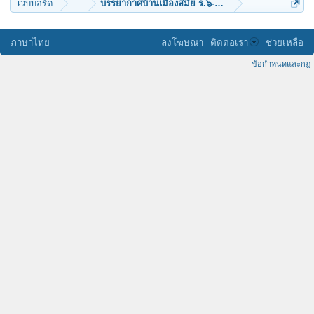
เว็บบอร์ด
...
บรรยากาศบ้านเมืองสมัย ร.๖-ร.๗
ภาษาไทย
ลงโฆษณา
ติดต่อเรา
ช่วยเหลือ
ข้อกำหนดและกฎ