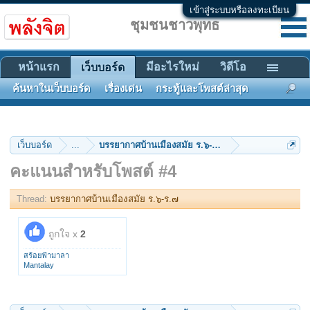
เข้าสู่ระบบหรือลงทะเบียน
ชุมชนชาวพุทธ
หน้าแรก
มีอะไรใหม่
วิดีโอ
เว็บบอร์ด
ค้นหาในเว็บบอร์ด
เรื่องเด่น
กระทู้และโพสต์ล่าสุด
เว็บบอร์ด
...
บรรยากาศบ้านเมืองสมัย ร.๖-ร.๗
คะแนนสำหรับโพสต์ #4
Thread:
บรรยากาศบ้านเมืองสมัย ร.๖-ร.๗
ถูกใจ x
2
สร้อยฟ้ามาลา
Mantalay