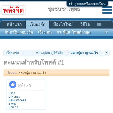
เข้าสู่ระบบหรือลงทะเบียน
ชุมชนชาวพุทธ
หน้าแรก
มีอะไรใหม่
วิดีโอ
เว็บบอร์ด
ค้นหาในเว็บบอร์ด
เรื่องเด่น
กระทู้และโพสต์ล่าสุด
เว็บบอร์ด
...
หลวงปู่มั่น ภูริทัตโต
หลวงปู่มา ญาณวโร
คะแนนสำหรับโพสต์ #1
Thread:
หลวงปู่มา ญาณวโร
ถูกใจ x
5
ป่ากุง
Chyanisa
NAMOOZAAA
it_wut
นายเก๋อ