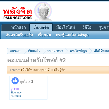
หน้าแรก
มีอะไรใหม่
วิดีโอ
รูปภา
เว็บบอร์ด
ค้นหาในเว็บบอร์ด
เรื่องเด่น
กระทู้และโพสต์ล่าสุด
หน้าแรก
เว็บบอร์ด
พุทธศาสนา
พระไตรปิฎก
เมื่อได้พบพ
คะแนนสำหรับโพสต์ #2
Thread:
เมื่อได้พบพระพุทธเจ้าแต่ไม่รู้จัก
ถูกใจ x
3
yuth01
Boonnoy
วิถีคนจร