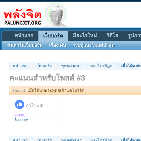
หน้าแรก
มีอะไรใหม่
วิดีโอ
รูปภา
เว็บบอร์ด
ค้นหาในเว็บบอร์ด
เรื่องเด่น
กระทู้และโพสต์ล่าสุด
หน้าแรก
เว็บบอร์ด
พุทธศาสนา
พระไตรปิฎก
เมื่อได้พบพ
คะแนนสำหรับโพสต์ #3
Thread:
เมื่อได้พบพระพุทธเจ้าแต่ไม่รู้จัก
ถูกใจ x
2
yuth01
Boonnoy
หน้าแรก
เว็บบอร์ด
พุทธศาสนา
พระไตรปิฎก
เมื่อได้พบพ