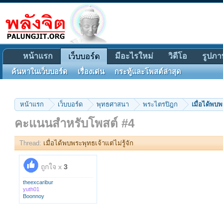
หน้าแรก
มีอะไรใหม่
วิดีโอ
รูปภา
เว็บบอร์ด
ค้นหาในเว็บบอร์ด
เรื่องเด่น
กระทู้และโพสต์ล่าสุด
หน้าแรก
เว็บบอร์ด
พุทธศาสนา
พระไตรปิฎก
เมื่อได้พบพ
คะแนนสำหรับโพสต์ #4
Thread:
เมื่อได้พบพระพุทธเจ้าแต่ไม่รู้จัก
ถูกใจ x
3
theexcaribur
yuth01
Boonnoy