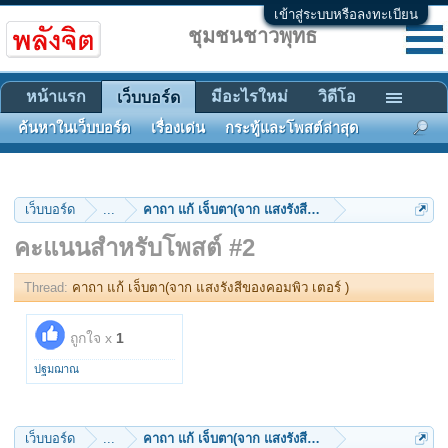
เข้าสู่ระบบหรือลงทะเบียน
ชุมชนชาวพุทธ
หน้าแรก
มีอะไรใหม่
วิดีโอ
เว็บบอร์ด
ค้นหาในเว็บบอร์ด
เรื่องเด่น
กระทู้และโพสต์ล่าสุด
เว็บบอร์ด
...
คาถา แก้ เจ็บตา(จาก แสงรังสีของคอมพิว เตอร์ )
คะแนนสำหรับโพสต์ #2
Thread:
คาถา แก้ เจ็บตา(จาก แสงรังสีของคอมพิว เตอร์ )
ถูกใจ x
1
ปฐมฌาณ
เว็บบอร์ด
...
คาถา แก้ เจ็บตา(จาก แสงรังสีของคอมพิว เตอร์ )