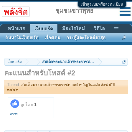
เข้าสู่ระบบหรือลงทะเบียน
ชุมชนชาวพุทธ
หน้าแรก
มีอะไรใหม่
วิดีโอ
เว็บบอร์ด
ค้นหาในเว็บบอร์ด
เรื่องเด่น
กระทู้และโพสต์ล่าสุด
เว็บบอร์ด
...
สมเด็จพระนางเจ้าฯพระราชทานคำขวัญวันแม่แห่งชาต
คะแนนสำหรับโพสต์ #2
Thread:
สมเด็จพระนางเจ้าฯพระราชทานคำขวัญวันแม่แห่งชาติปี
๒๕๕๓
ถูกใจ x
1
อรชร