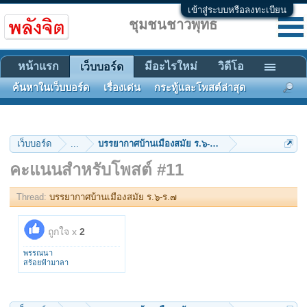
เข้าสู่ระบบหรือลงทะเบียน
ชุมชนชาวพุทธ
หน้าแรก
มีอะไรใหม่
วิดีโอ
เว็บบอร์ด
ค้นหาในเว็บบอร์ด
เรื่องเด่น
กระทู้และโพสต์ล่าสุด
เว็บบอร์ด
...
บรรยากาศบ้านเมืองสมัย ร.๖-ร.๗
คะแนนสำหรับโพสต์ #11
Thread:
บรรยากาศบ้านเมืองสมัย ร.๖-ร.๗
ถูกใจ x
2
พรรณนา
สร้อยฟ้ามาลา