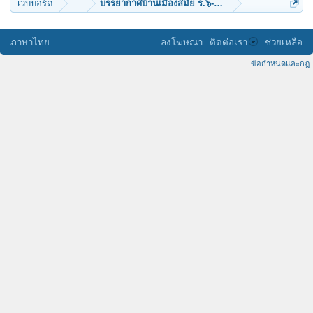
เว็บบอร์ด
...
บรรยากาศบ้านเมืองสมัย ร.๖-ร.๗
ภาษาไทย
ลงโฆษณา
ติดต่อเรา
ช่วยเหลือ
ข้อกำหนดและกฎ