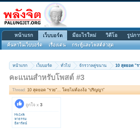
หน้าแรก
มีอะไรใหม่
วิดีโอ
รูปภา
เว็บบอร์ด
ค้นหาในเว็บบอร์ด
เรื่องเด่น
กระทู้และโพสต์ล่าสุด
หน้าแรก
เว็บบอร์ด
ทั่วไป
จักรวาลคู่ขนาน
10 สุดยอด "รว
คะแนนสำหรับโพสต์ #3
Thread:
10 สุดยอด "รวย"... โดยไม่ต้องง้อ “ปริญญา”
ถูกใจ x
3
Hs1xlk
หาธรรม
ธิดารัตน์