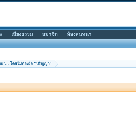
พ
เสียงธรรม
สมาชิก
ห้องสนทนา
ย"... โดยไม่ต้องง้อ “ปริญญา”