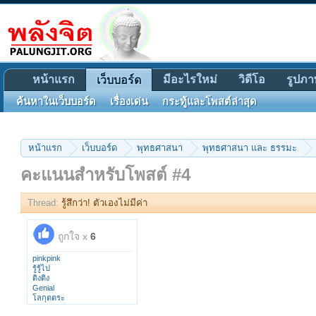
หน้าแรก
มีอะไรใหม่
วิดีโอ
รูปภา
เว็บบอร์ด
ค้นหาในเว็บบอร์ด
เรื่องเด่น
กระทู้และโพสต์ล่าสุด
หน้าแรก
เว็บบอร์ด
พุทธศาสนา
พุทธศาสนา และ ธรรมะ
คะแนนสำหรับโพสต์ #4
Thread:
รู้สึกว่า! ตัวเองไม่มีค่า
ถูกใจ x
6
pinkpink
รู้รู้ไป
ติงติง
Genial
โลกุตตระ
Surachai Mankong