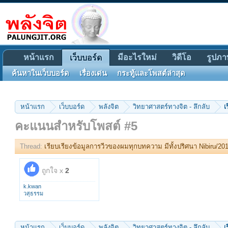
หน้าแรก
มีอะไรใหม่
วิดีโอ
รูปภา
เว็บบอร์ด
ค้นหาในเว็บบอร์ด
เรื่องเด่น
กระทู้และโพสต์ล่าสุด
หน้าแรก
เว็บบอร์ด
พลังจิต
วิทยาศาสตร์ทางจิต - ลึกลับ
เ
คะแนนสำหรับโพสต์ #5
Thread:
เรียบเรียงข้อมูลการวีวของผมทุกบทความ มีทั้งปริศนา Nibiru/20
ถูกใจ x
2
k.kwan
วสุธรรม
หน้าแรก
เว็บบอร์ด
พลังจิต
วิทยาศาสตร์ทางจิต - ลึกลับ
เ