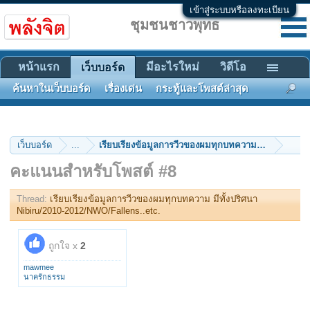
เข้าสู่ระบบหรือลงทะเบียน
ชุมชนชาวพุทธ
หน้าแรก
มีอะไรใหม่
วิดีโอ
เว็บบอร์ด
ค้นหาในเว็บบอร์ด
เรื่องเด่น
กระทู้และโพสต์ล่าสุด
เว็บบอร์ด
...
เรียบเรียงข้อมูลการวีวของผมทุกบทความ มีทั้งปริศนา
คะแนนสำหรับโพสต์ #8
Thread:
เรียบเรียงข้อมูลการวีวของผมทุกบทความ มีทั้งปริศนา
Nibiru/2010-2012/NWO/Fallens..etc.
ถูกใจ x
2
mawmee
นาครักธรรม