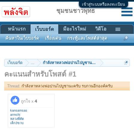
เข้าสู่ระบบหรือลงทะเบียน
ชุมชนชาวพุทธ
หน้าแรก
มีอะไรใหม่
วิดีโอ
เว็บบอร์ด
ค้นหาในเว็บบอร์ด
เรื่องเด่น
กระทู้และโพสต์ล่าสุด
เว็บบอร์ด
...
กำลังหาหลวงพ่อปานไปบูชานะครับ รบกวนอีกองค์ครับ
คะแนนสำหรับโพสต์ #1
Thread:
กำลังหาหลวงพ่อปานไปบูชานะครับ รบกวนอีกองค์ครับ
ถูกใจ x
4
kansamsas
armchi
หลวงพี่ทัต
เด็ก3ขวบ