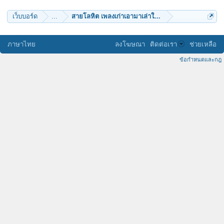
เว็บบอร์ด
...
สายโลหิต เพลงเก่าเอามาเล่าใหม่ อิอิ
ภาษาไทย
ลงโฆษณา
ติดต่อเรา
ช่วยเหลือ
ข้อกำหนดและกฎ