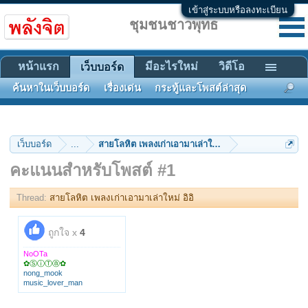
เข้าสู่ระบบหรือลงทะเบียน
ชุมชนชาวพุทธ
หน้าแรก
มีอะไรใหม่
วิดีโอ
เว็บบอร์ด
ค้นหาในเว็บบอร์ด
เรื่องเด่น
กระทู้และโพสต์ล่าสุด
เว็บบอร์ด
...
สายโลหิต เพลงเก่าเอามาเล่าใหม่ อิอิ
คะแนนสำหรับโพสต์ #1
Thread:
สายโลหิต เพลงเก่าเอามาเล่าใหม่ อิอิ
ถูกใจ x
4
NoOTa
✿ⓈⓘⓉⓐ✿
nong_mook
music_lover_man