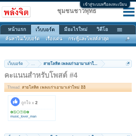
เข้าสู่ระบบหรือลงทะเบียน
ชุมชนชาวพุทธ
หน้าแรก
มีอะไรใหม่
วิดีโอ
เว็บบอร์ด
ค้นหาในเว็บบอร์ด
เรื่องเด่น
กระทู้และโพสต์ล่าสุด
เว็บบอร์ด
...
สายโลหิต เพลงเก่าเอามาเล่าใหม่ อิอิ
คะแนนสำหรับโพสต์ #4
Thread:
สายโลหิต เพลงเก่าเอามาเล่าใหม่ อิอิ
ถูกใจ x
2
✿ⓈⓘⓉⓐ✿
music_lover_man