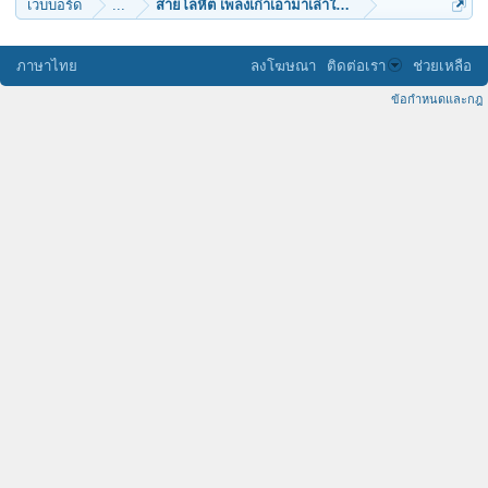
เว็บบอร์ด
...
สายโลหิต เพลงเก่าเอามาเล่าใหม่ อิอิ
ภาษาไทย
ลงโฆษณา
ติดต่อเรา
ช่วยเหลือ
ข้อกำหนดและกฎ