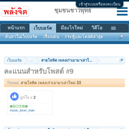
เข้าสู่ระบบหรือลงทะเบียน
ชุมชนชาวพุทธ
หน้าแรก
มีอะไรใหม่
วิดีโอ
เว็บบอร์ด
ค้นหาในเว็บบอร์ด
เรื่องเด่น
กระทู้และโพสต์ล่าสุด
เว็บบอร์ด
...
สายโลหิต เพลงเก่าเอามาเล่าใหม่ อิอิ
คะแนนสำหรับโพสต์ #9
Thread:
สายโลหิต เพลงเก่าเอามาเล่าใหม่ อิอิ
ถูกใจ x
2
✿ⓈⓘⓉⓐ✿
music_lover_man