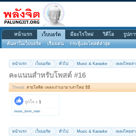
หน้าแรก
มีอะไรใหม่
วิดีโอ
รูปภา
เว็บบอร์ด
ค้นหาในเว็บบอร์ด
เรื่องเด่น
กระทู้และโพสต์ล่าสุด
หน้าแรก
เว็บบอร์ด
ทั่วไป
Music & Karaoke
เพลงไทยส
คะแนนสำหรับโพสต์ #16
Thread:
สายโลหิต เพลงเก่าเอามาเล่าใหม่ อิอิ
ถูกใจ x
1
music_lover_man
หน้าแรก
เว็บบอร์ด
ทั่วไป
Music & Karaoke
เพลงไทยส