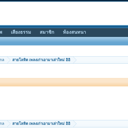
พ
เสียงธรรม
สมาชิก
ห้องสนทนา
ากล
สายโลหิต เพลงเก่าเอามาเล่าใหม่ อิอิ
ากล
สายโลหิต เพลงเก่าเอามาเล่าใหม่ อิอิ