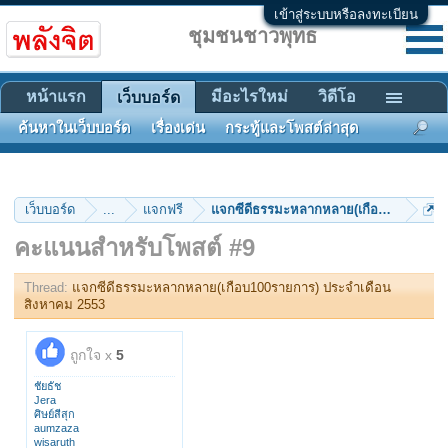
เข้าสู่ระบบหรือลงทะเบียน
ชุมชนชาวพุทธ
หน้าแรก
มีอะไรใหม่
วิดีโอ
เว็บบอร์ด
ค้นหาในเว็บบอร์ด
เรื่องเด่น
กระทู้และโพสต์ล่าสุด
เว็บบอร์ด
...
แจกฟรี
แจกซีดีธรรมะหลากหลาย(เกือบ100รายการ
คะแนนสำหรับโพสต์ #9
Thread:
แจกซีดีธรรมะหลากหลาย(เกือบ100รายการ) ประจำเดือน
สิงหาคม 2553
ถูกใจ x
5
ชัยธัช
Jera
ศิษย์สีสุก
aumzaza
wisaruth