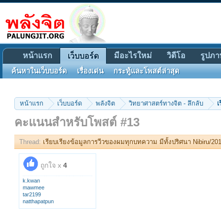
หน้าแรก
มีอะไรใหม่
วิดีโอ
รูปภา
เว็บบอร์ด
ค้นหาในเว็บบอร์ด
เรื่องเด่น
กระทู้และโพสต์ล่าสุด
หน้าแรก
เว็บบอร์ด
พลังจิต
วิทยาศาสตร์ทางจิต - ลึกลับ
เ
คะแนนสำหรับโพสต์ #13
Thread:
เรียบเรียงข้อมูลการวีวของผมทุกบทความ มีทั้งปริศนา Nibiru/20
ถูกใจ x
4
k.kwan
mawmee
tar2199
natthapatpun