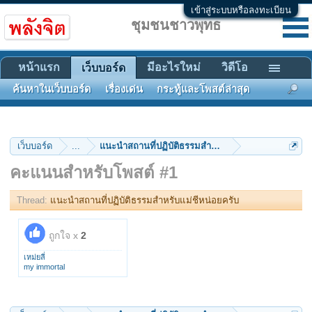
เข้าสู่ระบบหรือลงทะเบียน
ชุมชนชาวพุทธ
หน้าแรก
มีอะไรใหม่
วิดีโอ
เว็บบอร์ด
ค้นหาในเว็บบอร์ด
เรื่องเด่น
กระทู้และโพสต์ล่าสุด
เว็บบอร์ด
...
แนะนำสถานที่ปฏิบัติธรรมสำหรับแม่ชีหน่อยครับ
คะแนนสำหรับโพสต์ #1
Thread:
แนะนำสถานที่ปฏิบัติธรรมสำหรับแม่ชีหน่อยครับ
ถูกใจ x
2
เหม่ยลี่
my immortal