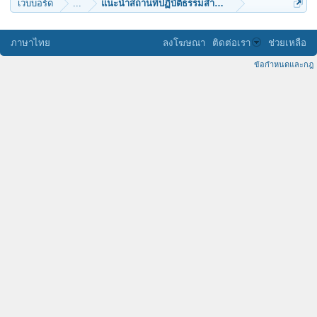
เว็บบอร์ด
...
แนะนำสถานที่ปฏิบัติธรรมสำหรับแม่ชีหน่อยครับ
ภาษาไทย
ลงโฆษณา
ติดต่อเรา
ช่วยเหลือ
ข้อกำหนดและกฎ