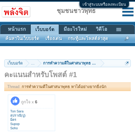
เข้าสู่ระบบหรือลงทะเบียน
ชุมชนชาวพุทธ
หน้าแรก
มีอะไรใหม่
วิดีโอ
เว็บบอร์ด
ค้นหาในเว็บบอร์ด
เรื่องเด่น
กระทู้และโพสต์ล่าสุด
เว็บบอร์ด
...
การทำความดีในศาสนาพุทธ หาได้อย่างยากยิ่งนัก
คะแนนสำหรับโพสต์ #1
Thread:
การทำความดีในศาสนาพุทธ หาได้อย่างยากยิ่งนัก
ถูกใจ x
6
Ton Sara
สุปราณี(ปู)
มิตร
Supop
Soho
gatsby_ut