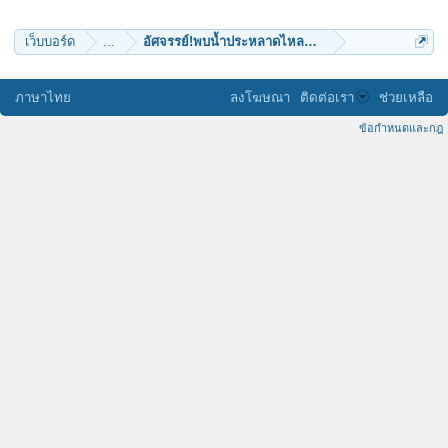
ลุงชาลี
nantapong
คนวิเชียร
เว็บบอร์ด
...
อัศจรรย์!พบน้ำประหลาดไหลออกจากต้นโพธิ์ร้อยปี
mainoii
rehacked
yuth01
AiiFAR
ภาษาไทย
ลงโฆษณา
ติดต่อเรา
ช่วยเหลือ
kanpatsavee
นาครักธรรม
ข้อกำหนดและกฎ
Dechakw
konkangwad
Noinea
บัวใต้น้ำ1
EakChutidet
orchidme
แม่หมูอ้วน
GAN9
singhol
redboony
widya