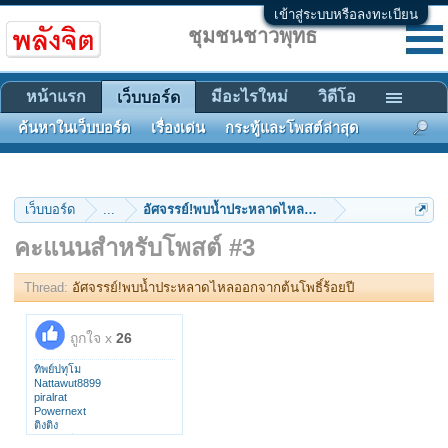
เข้าสู่ระบบหรือลงทะเบียน
ชุมชนชาวพุทธ
หน้าแรก
มีอะไรใหม่
วิดีโอ
เว็บบอร์ด
ค้นหาในเว็บบอร์ด
เรื่องเด่น
กระทู้และโพสต์ล่าสุด
เว็บบอร์ด
...
อัศจรรย์!พบน้ำประหลาดไหลออกจากต้นโพธิ์ร้อยปี
คะแนนสำหรับโพสต์ #3
Thread:
อัศจรรย์!พบน้ำประหลาดไหลออกจากต้นโพธิ์ร้อยปี
ถูกใจ x
26
ทิพย์ปทุโม
Nattawut8899
piralrat
Powernext
ติงติง
เนตรนที