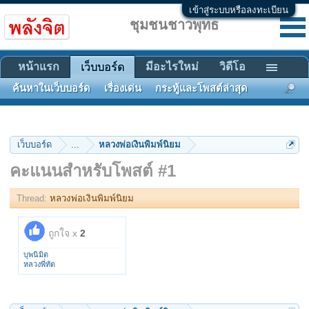
เข้าสู่ระบบหรือลงทะเบียน
ชุมชนชาวพุทธ
หน้าแรก
มีอะไรใหม่
วิดีโอ
เว็บบอร์ด
ค้นหาในเว็บบอร์ด
เรื่องเด่น
กระทู้และโพสต์ล่าสุด
เว็บบอร์ด
...
หลวงพ่อเงินพิมพ์นิยม
คะแนนสำหรับโพสต์ #1
Thread:
หลวงพ่อเงินพิมพ์นิยม
ถูกใจ x
2
บุพนิมิต
หลวงพี่ทัต