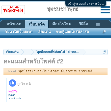
เข้าสู่ระบบหรือลงทะเบียน
ชุมชนชาวพุทธ
หน้าแรก
มีอะไรใหม่
วิดีโอ
เว็บบอร์ด
ค้นหาในเว็บบอร์ด
เรื่องเด่น
กระทู้และโพสต์ล่าสุด
เว็บบอร์ด
...
"สุดมือสอยก็ปล่อยไป " คำสอนดีๆ จากท่าน ว.วชิรเมธี
คะแนนสำหรับโพสต์ #2
Thread:
"สุดมือสอยก็ปล่อยไป " คำสอนดีๆ จากท่าน ว.วชิรเมธี
ถูกใจ x
3
NoOTa
jhajas
สายนำแก่ง