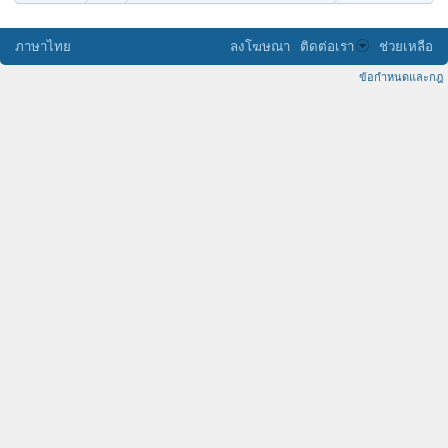
ภาษาไทย
ลงโฆษณา
ติดต่อเรา
ช่วยเหลือ
ข้อกำหนดและกฎ