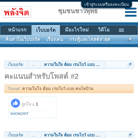
เข้าสู่ระบบหรือลงทะเบียน
ชุมชนชาวพุทธ
หน้าแรก
มีอะไรใหม่
วิดีโอ
เว็บบอร์ด
ค้นหาในเว็บบอร์ด
เรื่องเด่น
กระทู้และโพสต์ล่าสุด
เว็บบอร์ด
...
ความในใจ ต้อม เรนโบว์ แบบ ฅนไทบ้าน
คะแนนสำหรับโพสต์ #2
Thread:
ความในใจ ต้อม เรนโบว์ แบบ ฅนไทบ้าน
ถูกใจ x
1
KHONGRIT
เว็บบอร์ด
...
ความในใจ ต้อม เรนโบว์ แบบ ฅนไทบ้าน