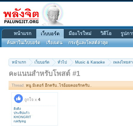
หน้าแรก
มีอะไรใหม่
วิดีโอ
รูปภา
เว็บบอร์ด
ค้นหาในเว็บบอร์ด
เรื่องเด่น
กระทู้และโพสต์ล่าสุด
หน้าแรก
เว็บบอร์ด
ทั่วไป
Music & Karaoke
เพลงไทยส
คะแนนสำหรับโพสต์ #1
Thread:
หนู มิเตอร์ อีกครับ..ไร่อ้อยคอยรักครับ..
ถูกใจ x
4
ติงติง
ประทีปแก้ว
KHONGRIT
rukflying