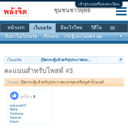
เข้าสู่ระบบหรือลงทะเบียน
ชุมชนชาวพุทธ
หน้าแรก
มีอะไรใหม่
วิดีโอ
เว็บบอร์ด
ค้นหาในเว็บบอร์ด
เรื่องเด่น
กระทู้และโพสต์ล่าสุด
เว็บบอร์ด
...
(ปิดกระทู้แล้วครับ)ประกาศแจกชุดเหรียญทำน้ำมนต์
คะแนนสำหรับโพสต์ #3
Thread:
(ปิดกระทู้แล้วครับ)ประกาศแจกชุดเหรียญทำน้ำมนต์
ถูกใจ x
6
tudsanai047
ชัยธัช
Tianluang
Natasan
thejum
พลอยรุ้ง