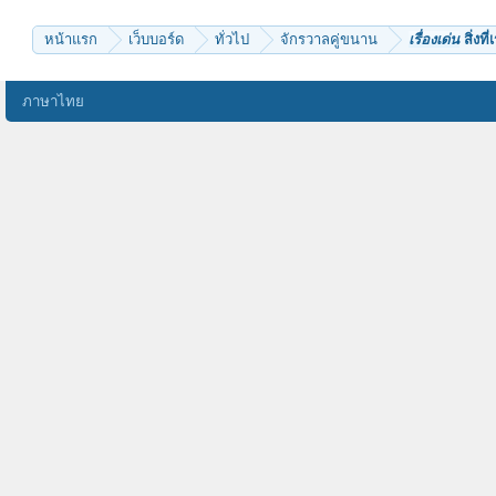
พลอยไพริน
changpinit
ladycrying
หน้าแรก
เว็บบอร์ด
ทั่วไป
จักรวาลคู่ขนาน
เรื่องเด่น
สิ่งที
สมถการณ์
Bebiw
chotipala
Attila 333
ภาษาไทย
Nat_usp
sell000
pmicrobes
fullmoon5
padthaipadthai
ผู้เบิกบาน
chokdee1959
ธรรมรัตน์1974
คิดดีจัง
KhunBeeBee
new_mansum
วิญญาณนิพพาน
e20aoa
หมั่นเพียร
kamen rider den-o
หมอก้อย
อุมาเทวี
ayoo
ธรรมวิวัฒน์
Mantalay
nunoiyja
suthamma
Nok Nok
ธรรมทิพย์
Red-X