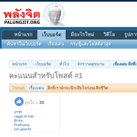
หน้าแรก
มีอะไรใหม่
วิดีโอ
รูปภา
เว็บบอร์ด
ค้นหาในเว็บบอร์ด
เรื่องเด่น
กระทู้และโพสต์ล่าสุด
หน้าแรก
เว็บบอร์ด
ทั่วไป
จักรวาลคู่ขนาน
เรื่องเด่น
สิ่งที
คะแนนสำหรับโพสต์ #1
Thread:
เรื่องเด่น
สิ่งที่เรามักจะนึกเสียใจก่อนเสียชีวิต
ถูกใจ x
39
อรชร
raggio di sole
ผักขม
Prathuang
non gear44
กิ่งขวัญ