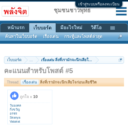
เข้าสู่ระบบหรือลงทะเบียน
ชุมชนชาวพุทธ
หน้าแรก
มีอะไรใหม่
วิดีโอ
เว็บบอร์ด
ค้นหาในเว็บบอร์ด
เรื่องเด่น
กระทู้และโพสต์ล่าสุด
เว็บบอร์ด
...
เรื่องเด่น
สิ่งที่เรามักจะนึกเสียใจก่อนเสียชีวิต
คะแนนสำหรับโพสต์ #5
Thread:
เรื่องเด่น
สิ่งที่เรามักจะนึกเสียใจก่อนเสียชีวิต
ถูกใจ x
10
วันมงคล
กิ่งขวัญ
อรชร
Siranya
Vatairat
new_mansum