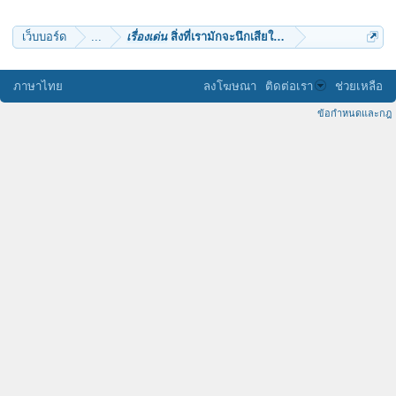
ayoo
ธรรมวิวัฒน์
Mantalay
เว็บบอร์ด
...
เรื่องเด่น
สิ่งที่เรามักจะนึกเสียใจก่อนเสียชีวิต
Nok Nok
ภาษาไทย
ลงโฆษณา
ติดต่อเรา
ช่วยเหลือ
ข้อกำหนดและกฎ