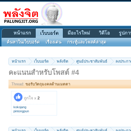
หน้าแรก
มีอะไรใหม่
วิดีโอ
รูปภา
เว็บบอร์ด
ค้นหาในเว็บบอร์ด
เรื่องเด่น
กระทู้และโพสต์ล่าสุด
หน้าแรก
เว็บบอร์ด
พลังจิต
ศูนย์ประชาสัมพันธ์
ลงประกาศ
คะแนนสำหรับโพสต์ #4
Thread:
ขอรับวัตถุมงคลด้านเมตตา
ถูกใจ x
2
kokojang
pintongpun
หน้าแรก
เว็บบอร์ด
พลังจิต
ศูนย์ประชาสัมพันธ์
ลงประกาศ