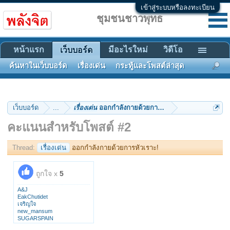
เข้าสู่ระบบหรือลงทะเบียน
ชุมชนชาวพุทธ
หน้าแรก
มีอะไรใหม่
วิดีโอ
เว็บบอร์ด
ค้นหาในเว็บบอร์ด
เรื่องเด่น
กระทู้และโพสต์ล่าสุด
เว็บบอร์ด
...
เรื่องเด่น
ออกกำลังกายด้วยการหัวเราะ!
คะแนนสำหรับโพสต์ #2
Thread:
เรื่องเด่น
ออกกำลังกายด้วยการหัวเราะ!
ถูกใจ x
5
A&J
EakChutidet
เจริญใจ
new_mansum
SUGARSPAIN