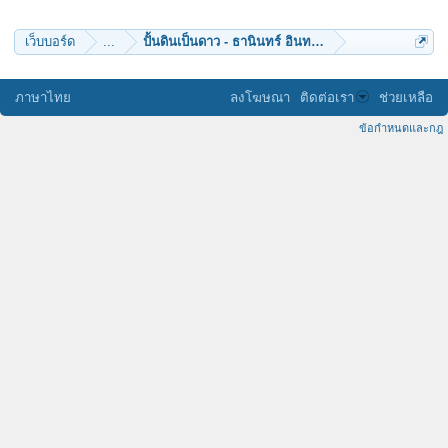
sam_sbcc
music_lover_man
rukflying
เว็บบอร์ด
...
ปั้นดินเป็นดาว - ธานินทร์ อินทรเทพ
ภาษาไทย
ลงโฆษณา
ติดต่อเรา
ช่วยเหลือ
ข้อกำหนดและกฎ