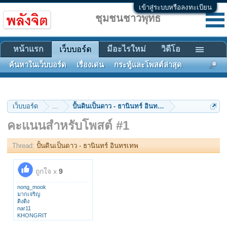
เข้าสู่ระบบหรือลงทะเบียน
ชุมชนชาวพุทธ
หน้าแรก
มีอะไรใหม่
วิดีโอ
เว็บบอร์ด
ค้นหาในเว็บบอร์ด
เรื่องเด่น
กระทู้และโพสต์ล่าสุด
เว็บบอร์ด
...
ปั้นดินเป็นดาว - ธานินทร์ อินทรเทพ
คะแนนสำหรับโพสต์ #1
Thread:
ปั้นดินเป็นดาว - ธานินทร์ อินทรเทพ
ถูกใจ x
9
nong_mook
มากเจริญ
ติงติง
nar11
KHONGRIT
Pinit