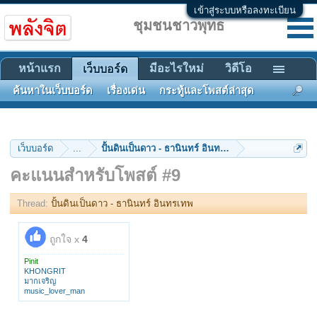
เข้าสู่ระบบหรือลงทะเบียน
ชุมชนชาวพุทธ
หน้าแรก
มีอะไรใหม่
วิดีโอ
เว็บบอร์ด
ค้นหาในเว็บบอร์ด
เรื่องเด่น
กระทู้และโพสต์ล่าสุด
เว็บบอร์ด
...
ปั้นดินเป็นดาว - ธานินทร์ อินทรเทพ
คะแนนสำหรับโพสต์ #9
Thread:
ปั้นดินเป็นดาว - ธานินทร์ อินทรเทพ
ถูกใจ x
4
Pinit
KHONGRIT
มากเจริญ
music_lover_man