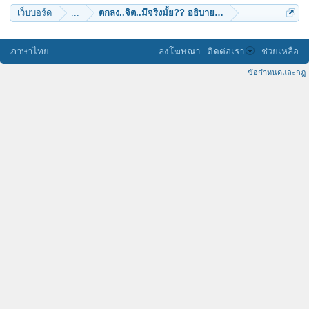
เว็บบอร์ด
...
ตกลง..จิต..มีจริงมั้ย?? อธิบายยังไง?..ด้วยวิทยาศาสตร์
ภาษาไทย
ลงโฆษณา
ติดต่อเรา
ช่วยเหลือ
ข้อกำหนดและกฎ