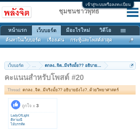
เข้าสู่ระบบหรือลงทะเบียน
ชุมชนชาวพุทธ
หน้าแรก
มีอะไรใหม่
วิดีโอ
เว็บบอร์ด
ค้นหาในเว็บบอร์ด
เรื่องเด่น
กระทู้และโพสต์ล่าสุด
เว็บบอร์ด
...
ตกลง..จิต..มีจริงมั้ย?? อธิบายยังไง?..ด้วยวิทยาศาสตร์
คะแนนสำหรับโพสต์ #20
Thread:
ตกลง..จิต..มีจริงมั้ย?? อธิบายยังไง?..ด้วยวิทยาศาสตร์
ถูกใจ x
3
LadyOfLight
ศิลามณี
ไม้บรรทัด