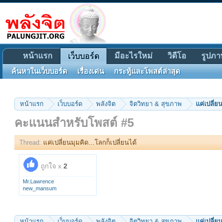
หน้าแรก
มีอะไรใหม่
วิดีโอ
รูปภา
เว็บบอร์ด
ค้นหาในเว็บบอร์ด
เรื่องเด่น
กระทู้และโพสต์ล่าสุด
หน้าแรก
เว็บบอร์ด
พลังจิต
จิตวิทยา & สุขภาพ
แค่เปลี่ย
คะแนนสำหรับโพสต์ #5
Thread:
แค่เปลี่ยนมุมคิด...โลกก็เปลี่ยนได้
ถูกใจ x
2
Mr.Lawrence
new_mansum
หน้าแรก
เว็บบอร์ด
พลังจิต
จิตวิทยา & สุขภาพ
แค่เปลี่ย