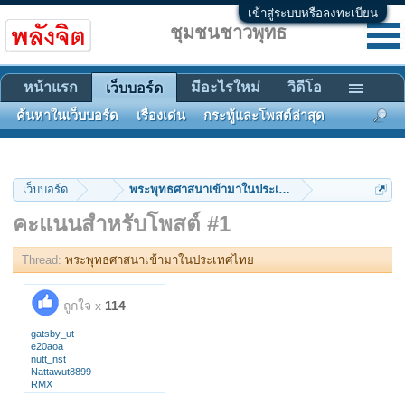
เข้าสู่ระบบหรือลงทะเบียน
ชุมชนชาวพุทธ
หน้าแรก
มีอะไรใหม่
วิดีโอ
เว็บบอร์ด
ค้นหาในเว็บบอร์ด
เรื่องเด่น
กระทู้และโพสต์ล่าสุด
เว็บบอร์ด
...
พระพุทธศาสนาเข้ามาในประเทศไทย
คะแนนสำหรับโพสต์ #1
Thread:
พระพุทธศาสนาเข้ามาในประเทศไทย
ถูกใจ x
114
gatsby_ut
e20aoa
nutt_nst
Nattawut8899
RMX
ปฐมฌาณ