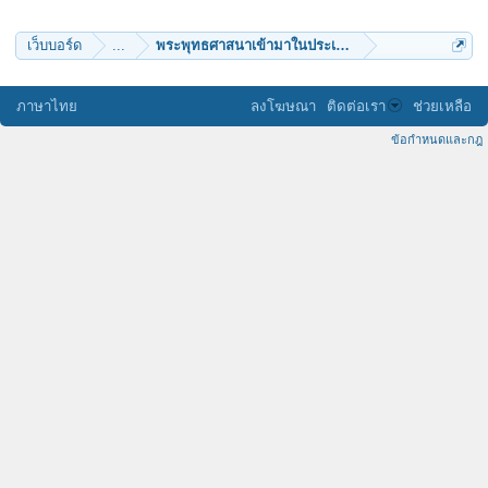
KM_velazquez
pookpui-pookky
๛อาภากร๛
เว็บบอร์ด
...
พระพุทธศาสนาเข้ามาในประเทศไทย
siluate
green island
ดม
อรชร
ภาษาไทย
ลงโฆษณา
ติดต่อเรา
ช่วยเหลือ
bcbig_beam
ชนะ สิริไพโรจน์
ข้อกำหนดและกฎ
pmicrobes
chaivat chinkidjakar
tung696969
Deetom
เฮียปอ ตำมะลัง
saiguchi
cinderella_sitsukaraya
ดรรชนี
kittikorn
เจตนา
kanyaratsrimane
พลอยแพรว
numd
waythai
บุญบันดาล
slungling
Eyejang
Mccarthney
Boybrand
Silver11Wing
bossaanova
LMong
singhol