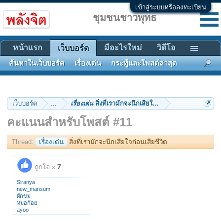
เข้าสู่ระบบหรือลงทะเบียน
ชุมชนชาวพุทธ
หน้าแรก
มีอะไรใหม่
วิดีโอ
เว็บบอร์ด
ค้นหาในเว็บบอร์ด
เรื่องเด่น
กระทู้และโพสต์ล่าสุด
เว็บบอร์ด
...
เรื่องเด่น
สิ่งที่เรามักจะนึกเสียใจก่อนเสียชีวิต
คะแนนสำหรับโพสต์ #11
Thread:
เรื่องเด่น
สิ่งที่เรามักจะนึกเสียใจก่อนเสียชีวิต
ถูกใจ x
7
Siranya
new_mansum
ผักขม
หมอก้อย
ayoo
Mantalay