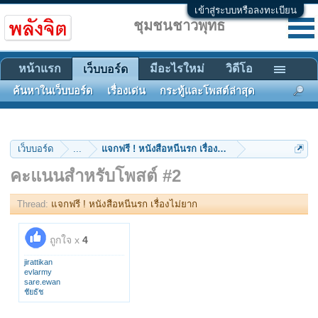
เข้าสู่ระบบหรือลงทะเบียน
ชุมชนชาวพุทธ
หน้าแรก
มีอะไรใหม่
วิดีโอ
เว็บบอร์ด
ค้นหาในเว็บบอร์ด
เรื่องเด่น
กระทู้และโพสต์ล่าสุด
เว็บบอร์ด
...
แจกฟรี ! หนังสือหนีนรก เรื่องไม่ยาก
คะแนนสำหรับโพสต์ #2
Thread:
แจกฟรี ! หนังสือหนีนรก เรื่องไม่ยาก
ถูกใจ x
4
jirattikan
evlarmy
sare.ewan
ชัยธัช