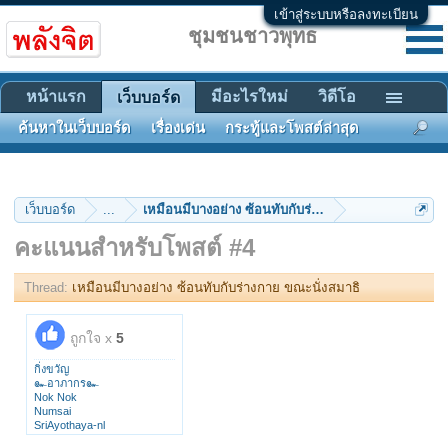
เข้าสู่ระบบหรือลงทะเบียน
ชุมชนชาวพุทธ
หน้าแรก
มีอะไรใหม่
วิดีโอ
เว็บบอร์ด
ค้นหาในเว็บบอร์ด
เรื่องเด่น
กระทู้และโพสต์ล่าสุด
เว็บบอร์ด
...
เหมือนมีบางอย่าง ซ้อนทับกับร่างกาย ขณะนั่งสมาธิ
คะแนนสำหรับโพสต์ #4
Thread:
เหมือนมีบางอย่าง ซ้อนทับกับร่างกาย ขณะนั่งสมาธิ
ถูกใจ x
5
กิ่งขวัญ
๛อาภากร๛
Nok Nok
Numsai
SriAyothaya-nl