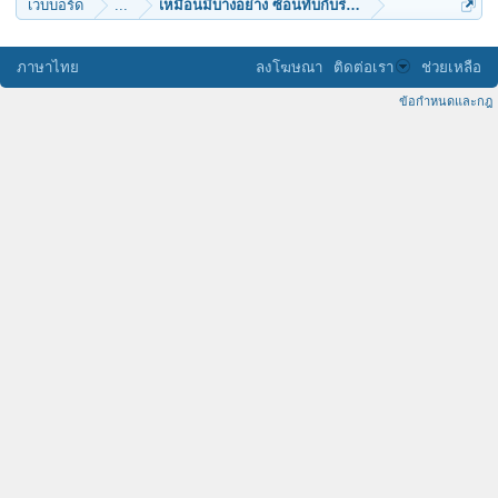
เว็บบอร์ด
...
เหมือนมีบางอย่าง ซ้อนทับกับร่างกาย ขณะนั่งสมาธิ
ภาษาไทย
ลงโฆษณา
ติดต่อเรา
ช่วยเหลือ
ข้อกำหนดและกฎ