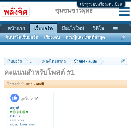
เข้าสู่ระบบหรือลงทะเบียน
ชุมชนชาวพุทธ
หน้าแรก
มีอะไรใหม่
วิดีโอ
เว็บบอร์ด
ค้นหาในเว็บบอร์ด
เรื่องเด่น
กระทู้และโพสต์ล่าสุด
เว็บบอร์ด
...
เพลงไทยสากล
บัวตอง - audii
คะแนนสำหรับโพสต์ #1
Thread:
บัวตอง - audii
ถูกใจ x
10
เกตุวดี
✿ⓈⓘⓉⓐ✿
DARIS
sam_sbcc
music_lover_man
มากเจริญ