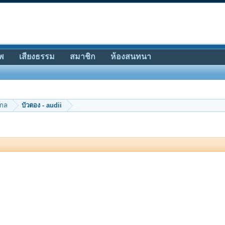
พ
เสียงธรรม
สมาชิก
ห้องสนทนา
ากล
บัวตอง - audii