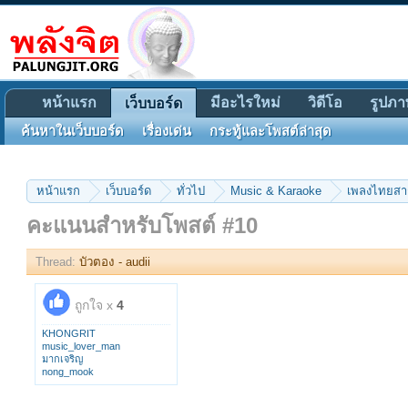
หน้าแรก
มีอะไรใหม่
วิดีโอ
รูปภา
เว็บบอร์ด
ค้นหาในเว็บบอร์ด
เรื่องเด่น
กระทู้และโพสต์ล่าสุด
หน้าแรก
เว็บบอร์ด
ทั่วไป
Music & Karaoke
เพลงไทยส
คะแนนสำหรับโพสต์ #10
Thread:
บัวตอง - audii
ถูกใจ x
4
KHONGRIT
music_lover_man
มากเจริญ
nong_mook