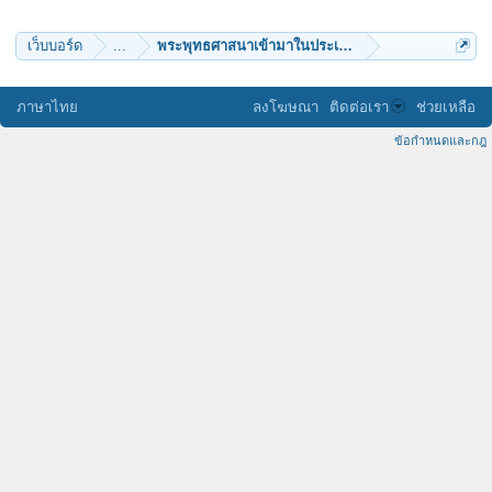
gatsby_ut
Natachai
ทัตชญา
เว็บบอร์ด
...
พระพุทธศาสนาเข้ามาในประเทศไทย
ผู้มีสติ1
hawker
เมษามายา
LP_TON
ภาษาไทย
ลงโฆษณา
ติดต่อเรา
ช่วยเหลือ
deep listening
Jeerachai_BK
ข้อกำหนดและกฎ
sucha49
ac3
junnyuu
ศิษย์สีสุก
รู้รู้ไป
อภิราม
siluate