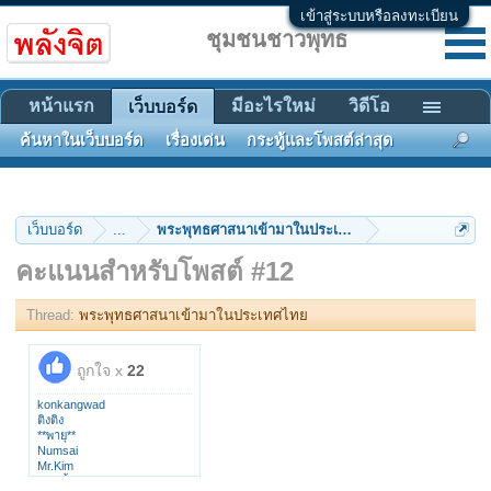
เข้าสู่ระบบหรือลงทะเบียน
ชุมชนชาวพุทธ
หน้าแรก
มีอะไรใหม่
วิดีโอ
เว็บบอร์ด
ค้นหาในเว็บบอร์ด
เรื่องเด่น
กระทู้และโพสต์ล่าสุด
เว็บบอร์ด
...
พระพุทธศาสนาเข้ามาในประเทศไทย
คะแนนสำหรับโพสต์ #12
Thread:
พระพุทธศาสนาเข้ามาในประเทศไทย
ถูกใจ x
22
konkangwad
ติงติง
**พายุ**
Numsai
Mr.Kim
ขวดน้ำ