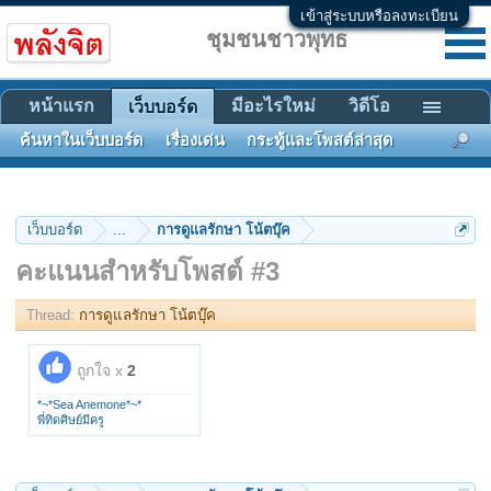
เข้าสู่ระบบหรือลงทะเบียน
ชุมชนชาวพุทธ
หน้าแรก
มีอะไรใหม่
วิดีโอ
เว็บบอร์ด
ค้นหาในเว็บบอร์ด
เรื่องเด่น
กระทู้และโพสต์ล่าสุด
เว็บบอร์ด
...
การดูแลรักษา โน้ตบุ๊ค
คะแนนสำหรับโพสต์ #3
Thread:
การดูแลรักษา โน้ตบุ๊ค
ถูกใจ x
2
*~*Sea Anemone*~*
พี่ทิดศิษย์มีครู