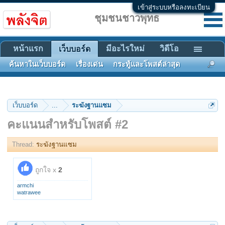
เข้าสู่ระบบหรือลงทะเบียน
ชุมชนชาวพุทธ
หน้าแรก
มีอะไรใหม่
วิดีโอ
เว็บบอร์ด
ค้นหาในเว็บบอร์ด
เรื่องเด่น
กระทู้และโพสต์ล่าสุด
เว็บบอร์ด
...
ระฆังฐานแซม
คะแนนสำหรับโพสต์ #2
Thread:
ระฆังฐานแซม
ถูกใจ x
2
armchi
watrawee